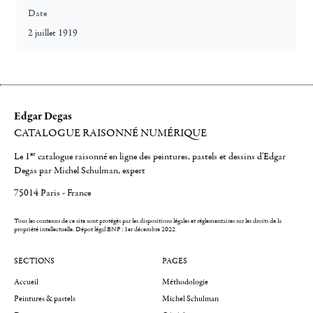
Date
2 juillet 1919
Edgar Degas
CATALOGUE RAISONNÉ NUMÉRIQUE
er
Le 1
catalogue raisonné en ligne des peintures, pastels et dessins d'Edgar
Degas par Michel Schulman, expert
75014 Paris - France
Tous les contenus de ce site sont protégés par les dispositions légales et réglementaires sur les droits de la
propriété intellectuelle.
Dépot légal BNF : 1er décembre 2022
SECTIONS
PAGES
Accueil
Méthodologie
Peintures & pastels
Michel Schulman