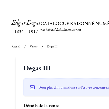
Edgar Degas
CATALOGUE RAISONNÉ NUM
par
Michel Schulman
, expert
1834
–
1917
Accueil
Ventes
Degas III
Degas III
Pour plus d'informations sur l'œuvre concernée, 
Détails de la vente