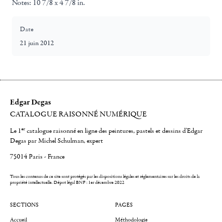
Notes:
10 7/8 x 4 7/8 in.
Date
21 juin 2012
Edgar Degas
CATALOGUE RAISONNÉ NUMÉRIQUE
er
Le 1
catalogue raisonné en ligne des peintures, pastels et dessins d'Edgar
Degas par Michel Schulman, expert
75014 Paris - France
Tous les contenus de ce site sont protégés par les dispositions légales et réglementaires sur les droits de la
propriété intellectuelle.
Dépot légal BNF : 1er décembre 2022
SECTIONS
PAGES
Accueil
Méthodologie