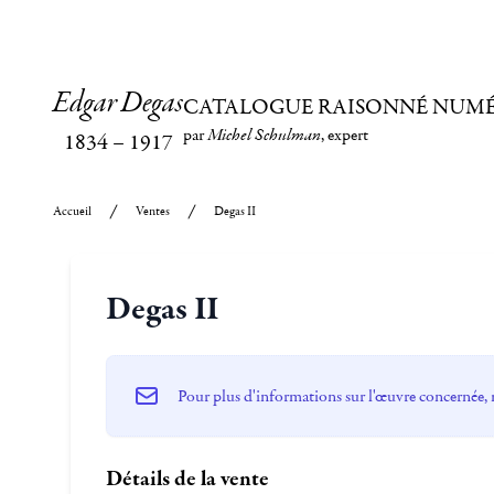
Edgar Degas
CATALOGUE RAISONNÉ NUM
par
Michel Schulman
, expert
1834
–
1917
Accueil
Ventes
Degas II
Degas II
Pour plus d'informations sur l'œuvre concernée, 
Détails de la vente