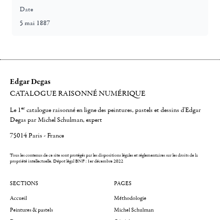
Date
5 mai 1887
Edgar Degas
CATALOGUE RAISONNÉ NUMÉRIQUE
er
Le 1
catalogue raisonné en ligne des peintures, pastels et dessins d'Edgar
Degas par Michel Schulman, expert
75014 Paris - France
Tous les contenus de ce site sont protégés par les dispositions légales et réglementaires sur les droits de la
propriété intellectuelle.
Dépot légal BNF : 1er décembre 2022
SECTIONS
PAGES
Accueil
Méthodologie
Peintures & pastels
Michel Schulman