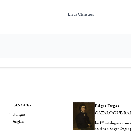
Lieu:
Christie's
LANGUES
Edgar Degas
CATALOGUE RA
Français
Anglais
er
Le 1
catalogue raisonn
dessins d'Edgar Degas 