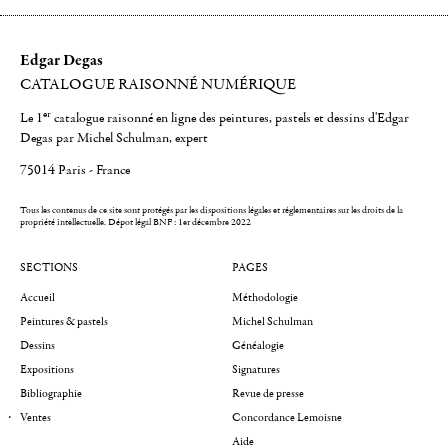
Edgar Degas
CATALOGUE RAISONNÉ NUMÉRIQUE
er
Le 1
catalogue raisonné en ligne des peintures, pastels et dessins d'Edgar
Degas par Michel Schulman, expert
75014 Paris - France
Tous les contenus de ce site sont protégés par les dispositions légales et réglementaires sur les droits de la
propriété intellectuelle.
Dépot légal BNF : 1er décembre 2022
SECTIONS
PAGES
Accueil
Méthodologie
Peintures & pastels
Michel Schulman
Dessins
Généalogie
Expositions
Signatures
Bibliographie
Revue de presse
Ventes
Concordance Lemoisne
Aide