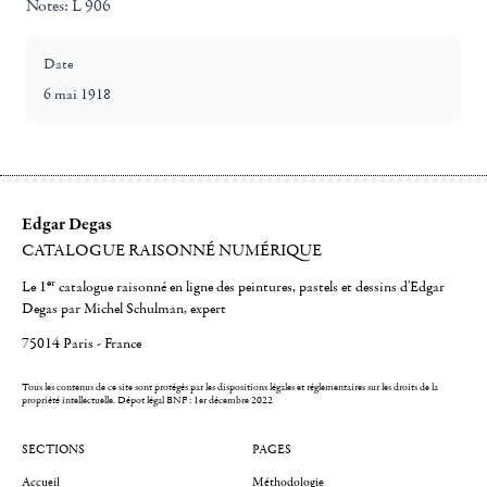
Notes:
L 906
Date
6 mai 1918
Edgar Degas
CATALOGUE RAISONNÉ NUMÉRIQUE
er
Le 1
catalogue raisonné en ligne des peintures, pastels et dessins d'Edgar
Degas par Michel Schulman, expert
75014 Paris - France
Tous les contenus de ce site sont protégés par les dispositions légales et réglementaires sur les droits de la
propriété intellectuelle.
Dépot légal BNF : 1er décembre 2022
SECTIONS
PAGES
Accueil
Méthodologie