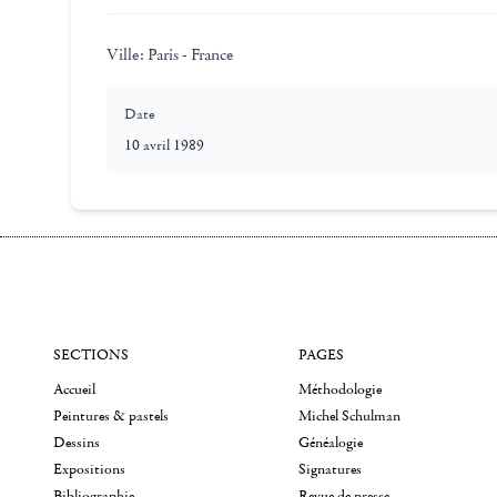
Ville:
Paris - France
Date
10 avril 1989
SECTIONS
PAGES
Accueil
Méthodologie
Peintures & pastels
Michel Schulman
Dessins
Généalogie
Expositions
Signatures
Bibliographie
Revue de presse