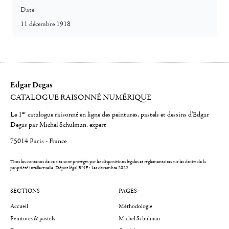
Date
11 décembre 1918
Edgar Degas
CATALOGUE RAISONNÉ NUMÉRIQUE
er
Le 1
catalogue raisonné en ligne des peintures, pastels et dessins d'Edgar
Degas par Michel Schulman, expert
75014 Paris - France
Tous les contenus de ce site sont protégés par les dispositions légales et réglementaires sur les droits de la
propriété intellectuelle.
Dépot légal BNF : 1er décembre 2022
SECTIONS
PAGES
Accueil
Méthodologie
Peintures & pastels
Michel Schulman