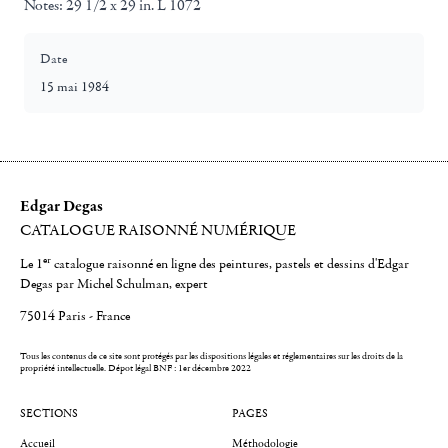
Notes:
29 1/2 x 29 in. L 1072
Date
15 mai 1984
Edgar Degas
CATALOGUE RAISONNÉ NUMÉRIQUE
er
Le 1
catalogue raisonné en ligne des peintures, pastels et dessins d'Edgar
Degas par Michel Schulman, expert
75014 Paris - France
Tous les contenus de ce site sont protégés par les dispositions légales et réglementaires sur les droits de la
propriété intellectuelle.
Dépot légal BNF : 1er décembre 2022
SECTIONS
PAGES
Accueil
Méthodologie