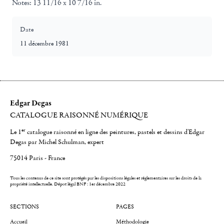
Notes:
13 11/16 x 10 7/16 in.
Date
11 décembre 1981
Edgar Degas
CATALOGUE RAISONNÉ NUMÉRIQUE
er
Le 1
catalogue raisonné en ligne des peintures, pastels et dessins d'Edgar
Degas par Michel Schulman, expert
75014 Paris - France
Tous les contenus de ce site sont protégés par les dispositions légales et réglementaires sur les droits de la
propriété intellectuelle.
Dépot légal BNF : 1er décembre 2022
SECTIONS
PAGES
Accueil
Méthodologie