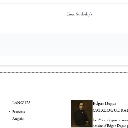
Lieu:
Sotheby's
LANGUES
Edgar Degas
CATALOGUE RA
Français
Anglais
er
Le 1
catalogue raisonn
dessins d'Edgar Degas 