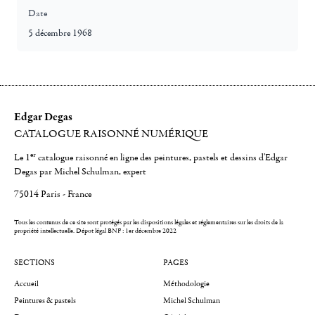
Date
5 décembre 1968
Edgar Degas
CATALOGUE RAISONNÉ NUMÉRIQUE
er
Le 1
catalogue raisonné en ligne des peintures, pastels et dessins d'Edgar
Degas par Michel Schulman, expert
75014 Paris - France
Tous les contenus de ce site sont protégés par les dispositions légales et réglementaires sur les droits de la
propriété intellectuelle.
Dépot légal BNF : 1er décembre 2022
SECTIONS
PAGES
Accueil
Méthodologie
Peintures & pastels
Michel Schulman