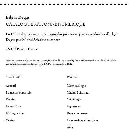
Edgar Degas
CATALOGUE RAISONNÉ NUMÉRIQUE
er
Le 1
catalogue raisonné en ligne des peintures, pastels et dessins d'Edgar
Degas par Michel Schulman, expert
75014 Paris - France
Tous les contenus de ce site sont protégés par les dispositions légales et réglementaires sur les droits de la
propriété intellectuelle.
Dépot légal BNF : 1er décembre 2022
SECTIONS
PAGES
Accueil
Méthodologie
Peintures & pastels
Michel Schulman
Dessins
Généalogie
Expositions
Signatures
Bibliographie
Revue de presse
Ventes
Concordance Lemoisne
Aide