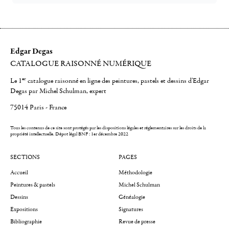
Edgar Degas
CATALOGUE RAISONNÉ NUMÉRIQUE
er
Le 1
catalogue raisonné en ligne des peintures, pastels et dessins d'Edgar
Degas par Michel Schulman, expert
75014 Paris - France
Tous les contenus de ce site sont protégés par les dispositions légales et réglementaires sur les droits de la
propriété intellectuelle.
Dépot légal BNF : 1er décembre 2022
SECTIONS
PAGES
Accueil
Méthodologie
Peintures & pastels
Michel Schulman
Dessins
Généalogie
Expositions
Signatures
Bibliographie
Revue de presse