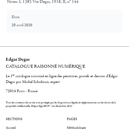
Notes:
L 1385 Vte Degas, 1918, II, n° 144
Date
20 avril 2020
Edgar Degas
CATALOGUE RAISONNÉ NUMÉRIQUE
er
Le 1
catalogue raisonné en ligne des peintures, pastels et dessins d'Edgar
Degas par Michel Schulman, expert
75014 Paris - France
Tous les contenus de ce site sont protégés par les dispositions légales et réglementaires sur les droits de la
propriété intellectuelle.
Dépot légal BNF : 1er décembre 2022
SECTIONS
PAGES
Accueil
Méthodologie