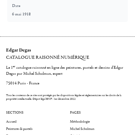
Date
6 mai 1918
Edgar Degas
CATALOGUE RAISONNÉ NUMÉRIQUE
er
Le 1
catalogue raisonné en ligne des peintures, pastels et dessins d'Edgar
Degas par Michel Schulman, expert
75014 Paris - France
Tous les contenus de ce site sont protégés par les dispositions légales et réglementaires sur les droits de la
propriété intellectuelle.
Dépot légal BNF : 1er décembre 2022
SECTIONS
PAGES
Accueil
Méthodologie
Peintures & pastels
Michel Schulman