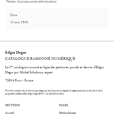
Notes:
Aucune autre information
Date
11 mai 1914
Edgar Degas
CATALOGUE RAISONNÉ NUMÉRIQUE
er
Le 1
catalogue raisonné en ligne des peintures, pastels et dessins d'Edgar
Degas par Michel Schulman, expert
75014 Paris - France
Tous les contenus de ce site sont protégés par les dispositions légales et réglementaires sur les droits de la
propriété intellectuelle.
Dépot légal BNF : 1er décembre 2022
SECTIONS
PAGES
Accueil
Méthodologie