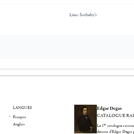
Lieu:
Sotheby's
LANGUES
Edgar Degas
CATALOGUE RA
Français
Anglais
er
Le 1
catalogue raisonn
dessins d'Edgar Degas 