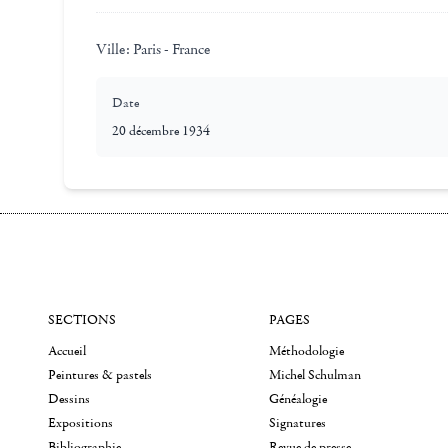
Ville:
Paris - France
Date
20 décembre 1934
SECTIONS
PAGES
Accueil
Méthodologie
Peintures & pastels
Michel Schulman
Dessins
Généalogie
Expositions
Signatures
Bibliographie
Revue de presse