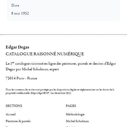
Date
8 mai 1952
Edgar Degas
CATALOGUE RAISONNÉ NUMÉRIQUE
er
Le 1
catalogue raisonné en ligne des peintures, pastels et dessins d'Edgar
Degas par Michel Schulman, expert
75014 Paris - France
Tous les contenus de ce site sont protégés par les dispositions légales et réglementaires sur les droits de la
propriété intellectuelle.
Dépot légal BNF : 1er décembre 2022
SECTIONS
PAGES
Accueil
Méthodologie
Peintures & pastels
Michel Schulman