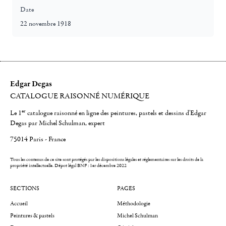
Date
22 novembre 1918
Edgar Degas
CATALOGUE RAISONNÉ NUMÉRIQUE
er
Le 1
catalogue raisonné en ligne des peintures, pastels et dessins d'Edgar
Degas par Michel Schulman, expert
75014 Paris - France
Tous les contenus de ce site sont protégés par les dispositions légales et réglementaires sur les droits de la
propriété intellectuelle.
Dépot légal BNF : 1er décembre 2022
SECTIONS
PAGES
Accueil
Méthodologie
Peintures & pastels
Michel Schulman