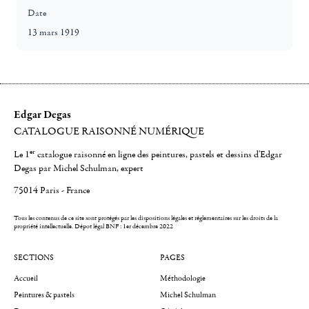
Date
13 mars 1919
Edgar Degas
CATALOGUE RAISONNÉ NUMÉRIQUE
er
Le 1
catalogue raisonné en ligne des peintures, pastels et dessins d'Edgar
Degas par Michel Schulman, expert
75014 Paris - France
Tous les contenus de ce site sont protégés par les dispositions légales et réglementaires sur les droits de la
propriété intellectuelle.
Dépot légal BNF : 1er décembre 2022
SECTIONS
PAGES
Accueil
Méthodologie
Peintures & pastels
Michel Schulman