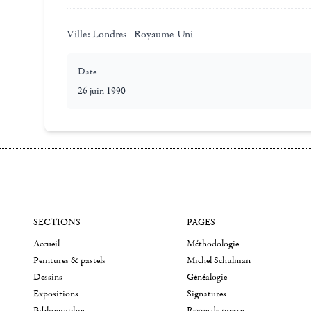
Ville:
Londres - Royaume-Uni
Date
26 juin 1990
SECTIONS
PAGES
Accueil
Méthodologie
Peintures & pastels
Michel Schulman
Dessins
Généalogie
Expositions
Signatures
Bibliographie
Revue de presse