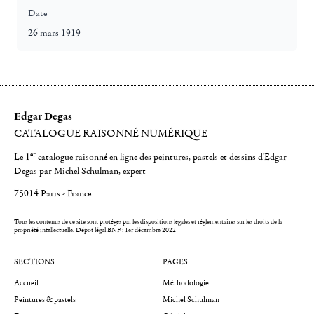
Date
26 mars 1919
Edgar Degas
CATALOGUE RAISONNÉ NUMÉRIQUE
er
Le 1
catalogue raisonné en ligne des peintures, pastels et dessins d'Edgar
Degas par Michel Schulman, expert
75014 Paris - France
Tous les contenus de ce site sont protégés par les dispositions légales et réglementaires sur les droits de la
propriété intellectuelle.
Dépot légal BNF : 1er décembre 2022
SECTIONS
PAGES
Accueil
Méthodologie
Peintures & pastels
Michel Schulman