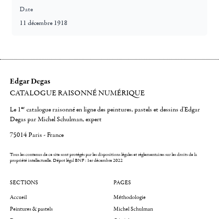
Date
11 décembre 1918
Edgar Degas
CATALOGUE RAISONNÉ NUMÉRIQUE
er
Le 1
catalogue raisonné en ligne des peintures, pastels et dessins d'Edgar
Degas par Michel Schulman, expert
75014 Paris - France
Tous les contenus de ce site sont protégés par les dispositions légales et réglementaires sur les droits de la
propriété intellectuelle.
Dépot légal BNF : 1er décembre 2022
SECTIONS
PAGES
Accueil
Méthodologie
Peintures & pastels
Michel Schulman