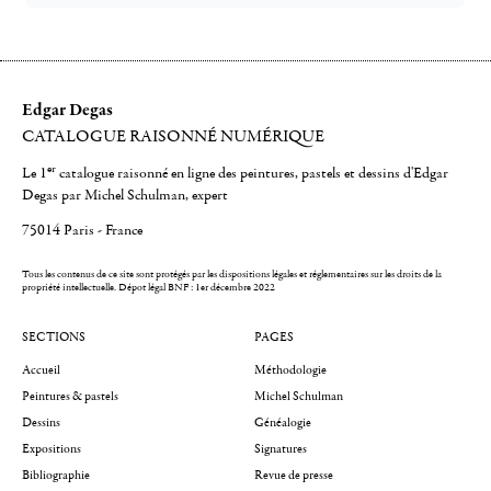
Edgar Degas
CATALOGUE RAISONNÉ NUMÉRIQUE
er
Le 1
catalogue raisonné en ligne des peintures, pastels et dessins d'Edgar
Degas par Michel Schulman, expert
75014 Paris - France
Tous les contenus de ce site sont protégés par les dispositions légales et réglementaires sur les droits de la
propriété intellectuelle.
Dépot légal BNF : 1er décembre 2022
SECTIONS
PAGES
Accueil
Méthodologie
Peintures & pastels
Michel Schulman
Dessins
Généalogie
Expositions
Signatures
Bibliographie
Revue de presse