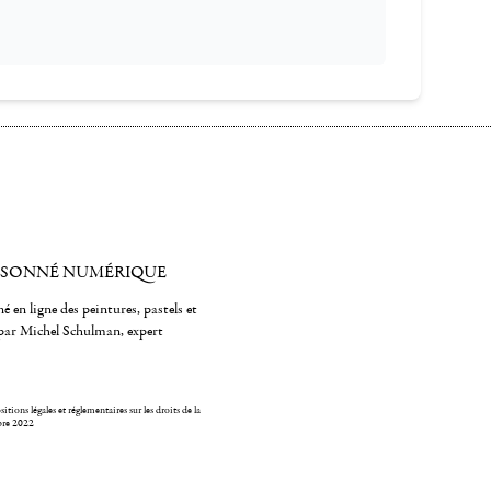
ISONNÉ NUMÉRIQUE
é en ligne des peintures, pastels et
par Michel Schulman, expert
itions légales et réglementaires sur les droits de la
bre 2022