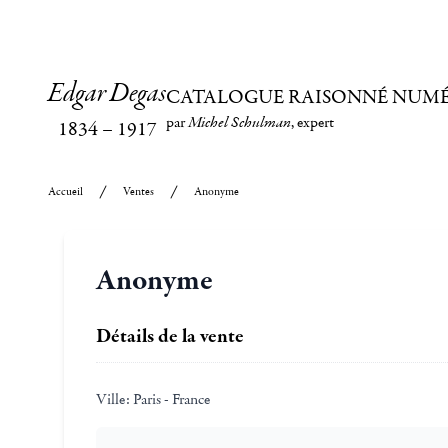
Edgar Degas
CATALOGUE RAISONNÉ NUM
par
Michel Schulman
, expert
1834
–
1917
Accueil
Ventes
Anonyme
Anonyme
Détails de la vente
Ville:
Paris - France