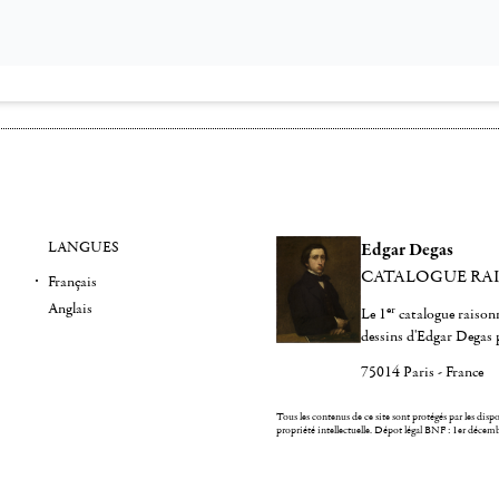
LANGUES
Edgar Degas
CATALOGUE RA
Français
Anglais
er
Le 1
catalogue raisonn
dessins d'Edgar Degas 
75014 Paris - France
Tous les contenus de ce site sont protégés par les dispos
propriété intellectuelle.
Dépot légal BNF : 1er décem