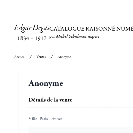
Edgar Degas
CATALOGUE RAISONNÉ NUM
par
Michel Schulman
, expert
1834
–
1917
Accueil
Ventes
Anonyme
Anonyme
Détails de la vente
Ville:
Paris - France