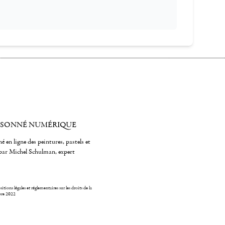
ISONNÉ NUMÉRIQUE
é en ligne des peintures, pastels et
par Michel Schulman, expert
itions légales et réglementaires sur les droits de la
bre 2022