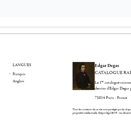
LANGUES
Edgar Degas
CATALOGUE RA
Français
Anglais
er
Le 1
catalogue raisonn
dessins d'Edgar Degas 
75014 Paris - France
Tous les contenus de ce site sont protégés par les dispos
propriété intellectuelle.
Dépot légal BNF : 1er décem