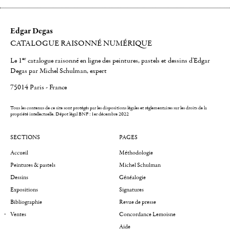
Edgar Degas
CATALOGUE RAISONNÉ NUMÉRIQUE
er
Le 1
catalogue raisonné en ligne des peintures, pastels et dessins d'Edgar
Degas par Michel Schulman, expert
75014 Paris - France
Tous les contenus de ce site sont protégés par les dispositions légales et réglementaires sur les droits de la
propriété intellectuelle.
Dépot légal BNF : 1er décembre 2022
SECTIONS
PAGES
Accueil
Méthodologie
Peintures & pastels
Michel Schulman
Dessins
Généalogie
Expositions
Signatures
Bibliographie
Revue de presse
Ventes
Concordance Lemoisne
Aide