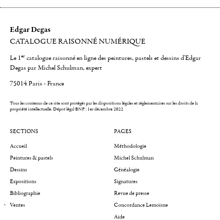
Edgar Degas
CATALOGUE RAISONNÉ NUMÉRIQUE
er
Le 1
catalogue raisonné en ligne des peintures, pastels et dessins d'Edgar
Degas par Michel Schulman, expert
75014 Paris - France
Tous les contenus de ce site sont protégés par les dispositions légales et réglementaires sur les droits de la
propriété intellectuelle.
Dépot légal BNF : 1er décembre 2022
SECTIONS
PAGES
Accueil
Méthodologie
Peintures & pastels
Michel Schulman
Dessins
Généalogie
Expositions
Signatures
Bibliographie
Revue de presse
Ventes
Concordance Lemoisne
Aide