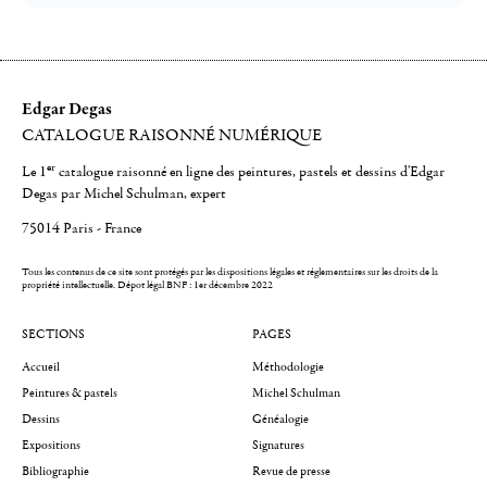
Edgar Degas
CATALOGUE RAISONNÉ NUMÉRIQUE
er
Le 1
catalogue raisonné en ligne des peintures, pastels et dessins d'Edgar
Degas par Michel Schulman, expert
75014 Paris - France
Tous les contenus de ce site sont protégés par les dispositions légales et réglementaires sur les droits de la
propriété intellectuelle.
Dépot légal BNF : 1er décembre 2022
SECTIONS
PAGES
Accueil
Méthodologie
Peintures & pastels
Michel Schulman
Dessins
Généalogie
Expositions
Signatures
Bibliographie
Revue de presse