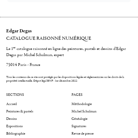
Edgar Degas
CATALOGUE RAISONNÉ NUMÉRIQUE
er
Le 1
catalogue raisonné en ligne des peintures, pastels et dessins d'Edgar
Degas par Michel Schulman, expert
75014 Paris - France
Tous les contenus de ce site sont protégés par les dispositions légales et réglementaires sur les droits de la
propriété intellectuelle.
Dépot légal BNF : 1er décembre 2022
SECTIONS
PAGES
Accueil
Méthodologie
Peintures & pastels
Michel Schulman
Dessins
Généalogie
Expositions
Signatures
Bibliographie
Revue de presse