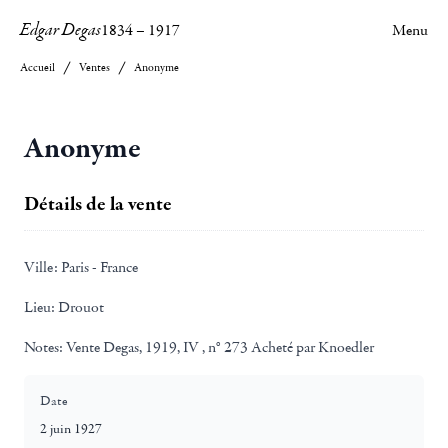
Edgar Degas
1834
–
1917
Menu
Accueil
Ventes
Anonyme
Anonyme
Détails de la vente
Ville:
Paris - France
Lieu:
Drouot
Notes:
Vente Degas, 1919, IV , n° 273 Acheté par Knoedler
Date
2 juin 1927