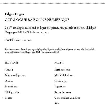
Edgar Degas
CATALOGUE RAISONNÉ NUMÉRIQUE
er
Le 1
catalogue raisonné en ligne des peintures, pastels et dessins d'Edgar
Degas par Michel Schulman, expert
75014 Paris - France
Tous les contenus de ce site sont protégés par les dispositions légales et réglementaires sur les droits de la
propriété intellectuelle.
Dépot légal BNF : 1er décembre 2022
SECTIONS
PAGES
Accueil
Méthodologie
Peintures & pastels
Michel Schulman
Dessins
Généalogie
Expositions
Signatures
Bibliographie
Revue de presse
Ventes
Concordance Lemoisne
Aide