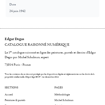
Date
24 juin 1942
Edgar Degas
CATALOGUE RAISONNÉ NUMÉRIQUE
er
Le 1
catalogue raisonné en ligne des peintures, pastels et dessins d'Edgar
Degas par Michel Schulman, expert
75014 Paris - France
Tous les contenus de ce site sont protégés par les dispositions légales et réglementaires sur les droits de la
propriété intellectuelle.
Dépot légal BNF : 1er décembre 2022
SECTIONS
PAGES
Accueil
Méthodologie
Peintures & pastels
Michel Schulman