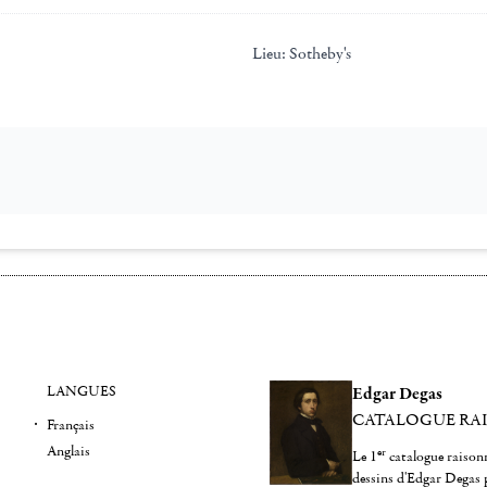
Lieu:
Sotheby's
LANGUES
Edgar Degas
CATALOGUE RA
Français
Anglais
er
Le 1
catalogue raisonn
dessins d'Edgar Degas 