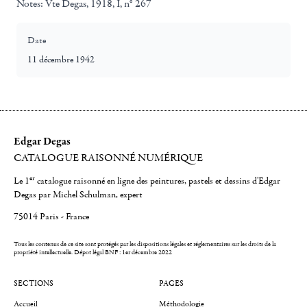
Notes:
Vte Degas, 1918, I, n° 267
Date
11 décembre 1942
Edgar Degas
CATALOGUE RAISONNÉ NUMÉRIQUE
er
Le 1
catalogue raisonné en ligne des peintures, pastels et dessins d'Edgar
Degas par Michel Schulman, expert
75014 Paris - France
Tous les contenus de ce site sont protégés par les dispositions légales et réglementaires sur les droits de la
propriété intellectuelle.
Dépot légal BNF : 1er décembre 2022
SECTIONS
PAGES
Accueil
Méthodologie