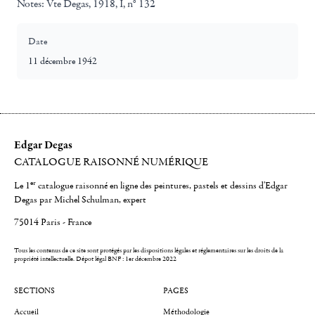
Notes:
Vte Degas, 1918, I, n° 132
Date
11 décembre 1942
Edgar Degas
CATALOGUE RAISONNÉ NUMÉRIQUE
er
Le 1
catalogue raisonné en ligne des peintures, pastels et dessins d'Edgar
Degas par Michel Schulman, expert
75014 Paris - France
Tous les contenus de ce site sont protégés par les dispositions légales et réglementaires sur les droits de la
propriété intellectuelle.
Dépot légal BNF : 1er décembre 2022
SECTIONS
PAGES
Accueil
Méthodologie