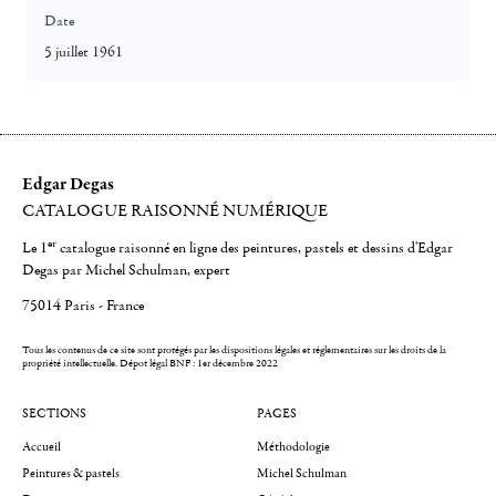
Date
5 juillet 1961
Edgar Degas
CATALOGUE RAISONNÉ NUMÉRIQUE
er
Le 1
catalogue raisonné en ligne des peintures, pastels et dessins d'Edgar
Degas par Michel Schulman, expert
75014 Paris - France
Tous les contenus de ce site sont protégés par les dispositions légales et réglementaires sur les droits de la
propriété intellectuelle.
Dépot légal BNF : 1er décembre 2022
SECTIONS
PAGES
Accueil
Méthodologie
Peintures & pastels
Michel Schulman