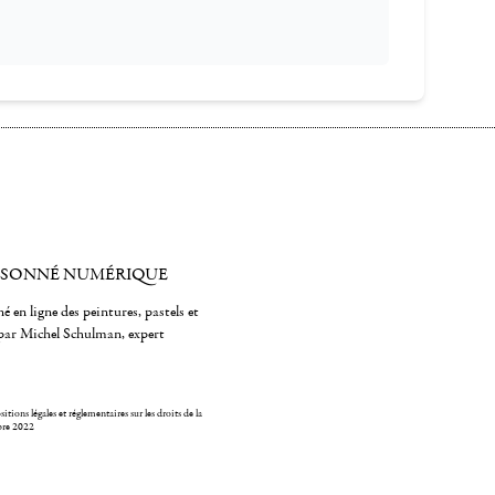
ISONNÉ NUMÉRIQUE
é en ligne des peintures, pastels et
par Michel Schulman, expert
itions légales et réglementaires sur les droits de la
bre 2022