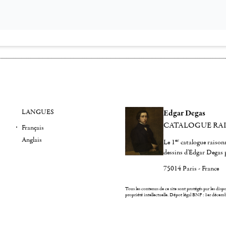
LANGUES
Edgar Degas
CATALOGUE RA
Français
Anglais
er
Le 1
catalogue raisonn
dessins d'Edgar Degas 
75014 Paris - France
Tous les contenus de ce site sont protégés par les dispos
propriété intellectuelle.
Dépot légal BNF : 1er décem