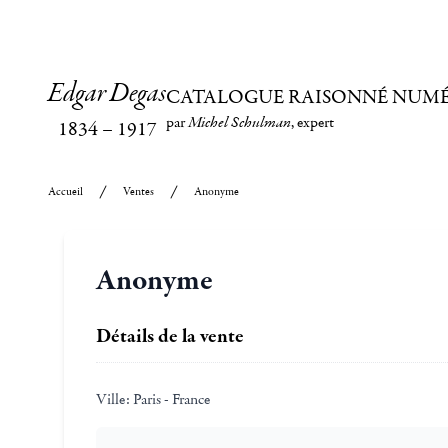
Edgar Degas
CATALOGUE RAISONNÉ NUM
par
Michel Schulman
, expert
1834
–
1917
Accueil
Ventes
Anonyme
Anonyme
Détails de la vente
Ville:
Paris - France