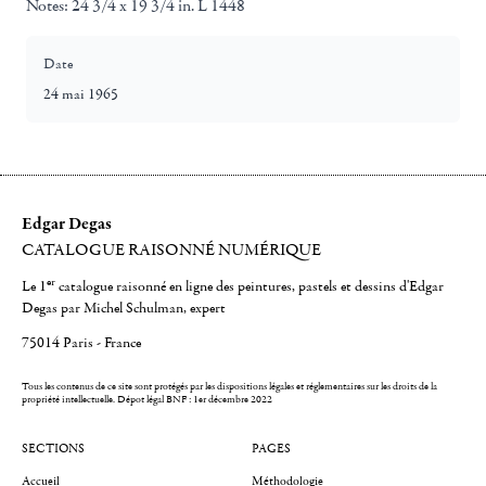
Notes:
24 3/4 x 19 3/4 in. L 1448
Date
24 mai 1965
Edgar Degas
CATALOGUE RAISONNÉ NUMÉRIQUE
er
Le 1
catalogue raisonné en ligne des peintures, pastels et dessins d'Edgar
Degas par Michel Schulman, expert
75014 Paris - France
Tous les contenus de ce site sont protégés par les dispositions légales et réglementaires sur les droits de la
propriété intellectuelle.
Dépot légal BNF : 1er décembre 2022
SECTIONS
PAGES
Accueil
Méthodologie