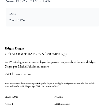
Notes:
19 1/2 x 12 1/2 in. L 496
Date
2 avril 1974
Edgar Degas
CATALOGUE RAISONNÉ NUMÉRIQUE
er
Le 1
catalogue raisonné en ligne des peintures, pastels et dessins d'Edgar
Degas par Michel Schulman, expert
75014 Paris - France
Tous les contenus de ce site sont protégés par les dispositions légales et réglementaires sur les droits de la
propriété intellectuelle.
Dépot légal BNF : 1er décembre 2022
SECTIONS
PAGES
Accueil
Méthodologie