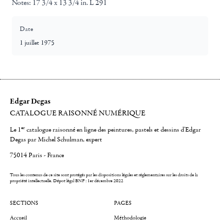
Notes:
17 3/4 x 13 3/4 in. L 291
Date
1 juillet 1975
Edgar Degas
CATALOGUE RAISONNÉ NUMÉRIQUE
er
Le 1
catalogue raisonné en ligne des peintures, pastels et dessins d'Edgar
Degas par Michel Schulman, expert
75014 Paris - France
Tous les contenus de ce site sont protégés par les dispositions légales et réglementaires sur les droits de la
propriété intellectuelle.
Dépot légal BNF : 1er décembre 2022
SECTIONS
PAGES
Accueil
Méthodologie