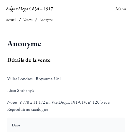
Edgar Degas
1834
–
1917
Menu
Accueil
Ventes
Anonyme
Anonyme
Détails de la vente
Ville:
Londres - Royaume-Uni
Lieu:
Sotheby's
Notes:
8 7/8 x 11 1/2 in. Vte Degas, 1919, IV, n° 120 b et c
Reproduit au catalogue
Date