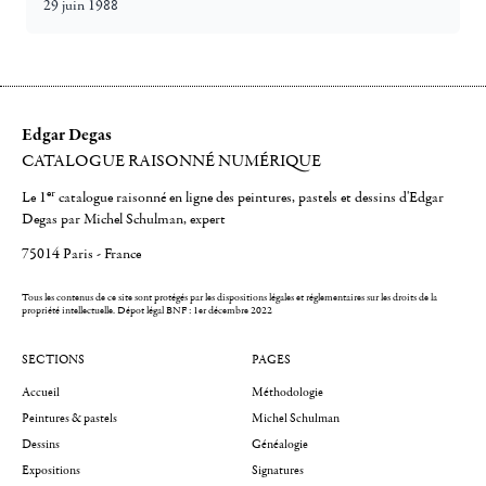
29 juin 1988
Edgar Degas
CATALOGUE RAISONNÉ NUMÉRIQUE
er
Le 1
catalogue raisonné en ligne des peintures, pastels et dessins d'Edgar
Degas par Michel Schulman, expert
75014 Paris - France
Tous les contenus de ce site sont protégés par les dispositions légales et réglementaires sur les droits de la
propriété intellectuelle.
Dépot légal BNF : 1er décembre 2022
SECTIONS
PAGES
Accueil
Méthodologie
Peintures & pastels
Michel Schulman
Dessins
Généalogie
Expositions
Signatures