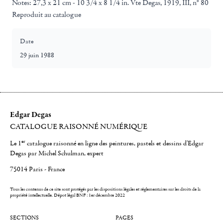
Notes:
27,3 x 21 cm - 10 3/4 x 8 1/4 in. Vte Degas, 1919, III, n° 80
Reproduit au catalogue
Date
29 juin 1988
Edgar Degas
CATALOGUE RAISONNÉ NUMÉRIQUE
er
Le 1
catalogue raisonné en ligne des peintures, pastels et dessins d'Edgar
Degas par Michel Schulman, expert
75014 Paris - France
Tous les contenus de ce site sont protégés par les dispositions légales et réglementaires sur les droits de la
propriété intellectuelle.
Dépot légal BNF : 1er décembre 2022
SECTIONS
PAGES