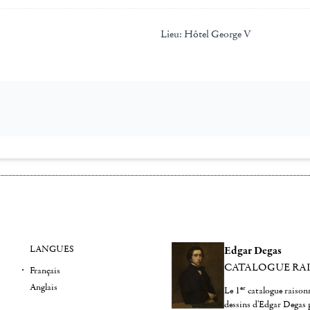
Lieu:
Hôtel George V
LANGUES
Edgar Degas
CATALOGUE RA
Français
Anglais
er
Le 1
catalogue raisonn
dessins d'Edgar Degas 