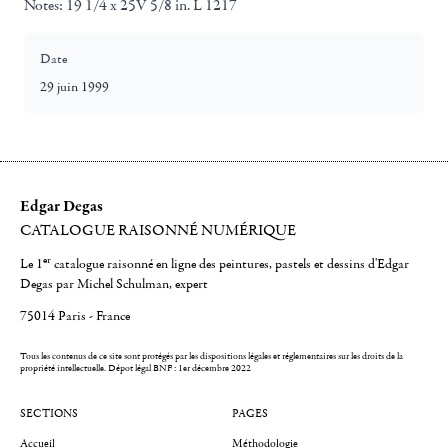
Notes:
19 1/4 x 25V 5/8 in. L 1217
Date
29 juin 1999
Edgar Degas
CATALOGUE RAISONNÉ NUMÉRIQUE
er
Le 1
catalogue raisonné en ligne des peintures, pastels et dessins d'Edgar
Degas par Michel Schulman, expert
75014 Paris - France
Tous les contenus de ce site sont protégés par les dispositions légales et réglementaires sur les droits de la
propriété intellectuelle.
Dépot légal BNF : 1er décembre 2022
SECTIONS
PAGES
Accueil
Méthodologie