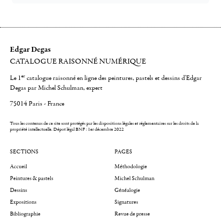
Edgar Degas
CATALOGUE RAISONNÉ NUMÉRIQUE
er
Le 1
catalogue raisonné en ligne des peintures, pastels et dessins d'Edgar
Degas par Michel Schulman, expert
75014 Paris - France
Tous les contenus de ce site sont protégés par les dispositions légales et réglementaires sur les droits de la
propriété intellectuelle.
Dépot légal BNF : 1er décembre 2022
SECTIONS
PAGES
Accueil
Méthodologie
Peintures & pastels
Michel Schulman
Dessins
Généalogie
Expositions
Signatures
Bibliographie
Revue de presse