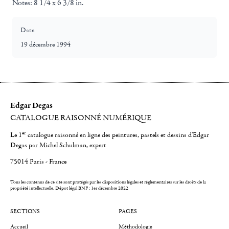
Notes:
8 1/4 x 6 3/8 in.
Date
19 décembre 1994
Edgar Degas
CATALOGUE RAISONNÉ NUMÉRIQUE
er
Le 1
catalogue raisonné en ligne des peintures, pastels et dessins d'Edgar
Degas par Michel Schulman, expert
75014 Paris - France
Tous les contenus de ce site sont protégés par les dispositions légales et réglementaires sur les droits de la
propriété intellectuelle.
Dépot légal BNF : 1er décembre 2022
SECTIONS
PAGES
Accueil
Méthodologie